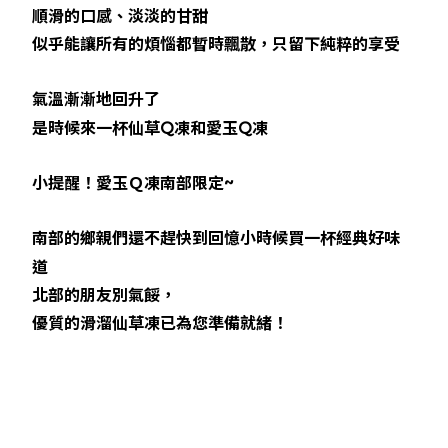
順滑的口感、淡淡的甘甜
似乎能讓所有的煩惱都暫時飄散，只留下純粹的享受
氣溫漸漸地回升了
是時候來一杯仙草Q凍和愛玉Q凍
小提醒！愛玉Ｑ凍南部限定~
南部的鄉親們還不趕快到回憶小時候買一杯經典好味
道
北部的朋友別氣餒，
優質的滑溜仙草凍已為您準備就緒！