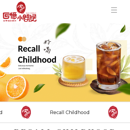
關於品牌
加盟優勢
飲品介紹
關於品牌
分店資訊
加盟優勢
最新消息
聯絡我們
飲品介紹
分店資訊
CONTACT US
Danny00203@yahoo.com.tw
最新消息
d
Recall Childhood
FOLLOW US