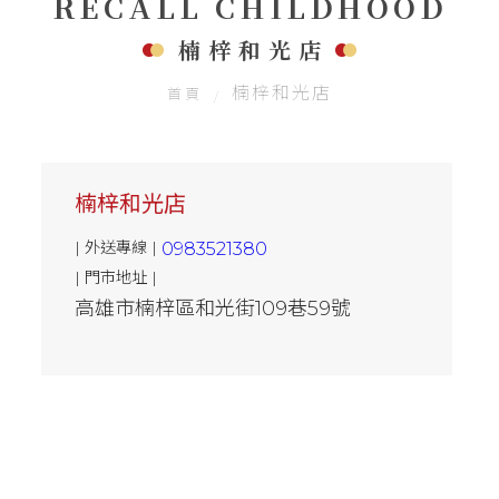
RECALL CHILDHOOD
聯絡我們
楠梓和光店
楠梓和光店
首頁
楠梓和光店
| 外送專線 |
0983521380
| 門市地址 |
高雄市楠梓區和光街109巷59號