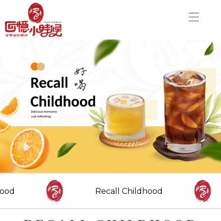
關於品牌
加盟優勢
飲品介紹
關於品牌
分店資訊
加盟優勢
最新消息
聯絡我們
飲品介紹
分店資訊
CONTACT US
Danny00203@yahoo.com.tw
最新消息
ood
Recall Childhood
FOLLOW US