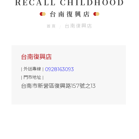
RECALL CHILDHOOD
聯絡我們
台南復興店
台南復興店
首頁
台南復興店
| 外送專線 |
0928163093
| 門市地址 |
台南市新營區復興路157號之13