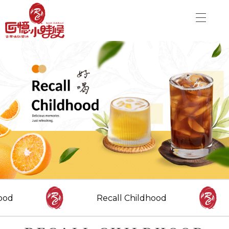
關於品牌
加盟優勢
飲品介紹
關於品牌
分店資訊
加盟優勢
最新消息
聯絡我們
飲品介紹
分店資訊
CONTACT US
Danny00203@yahoo.com.tw
最新消息
ood
Recall Childhood
FOLLOW US