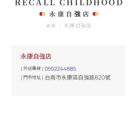
RECALL CHILDHOOD
聯絡我們
永康自強店
永康自強店
首頁
永康自強店
| 外送專線 |
0902244885
台南市永康區自強路820號
| 門市地址 |