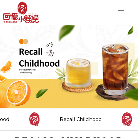
關於品牌
加盟優勢
飲品介紹
關於品牌
分店資訊
加盟優勢
最新消息
聯絡我們
飲品介紹
分店資訊
CONTACT US
Danny00203@yahoo.com.tw
最新消息
ood
Recall Childhood
FOLLOW US