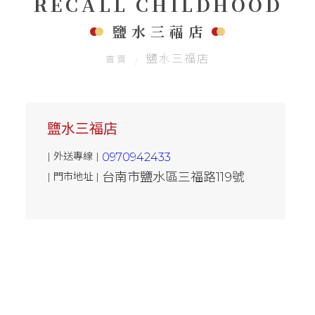
RECALL CHILDHOOD
聯絡我們
鹽水三福店
鹽水三福店
首頁
鹽水三福店
| 外送專線 |
0970942433
台南市鹽水區三福路119號
| 門市地址 |