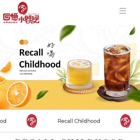
關於品牌
加盟優勢
飲品介紹
關於品牌
分店資訊
加盟優勢
最新消息
聯絡我們
飲品介紹
分店資訊
CONTACT US
Danny00203@yahoo.com.tw
最新消息
od
Recall Childhood
FOLLOW US