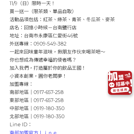
11/9（日）限時一天！
買一送一（限茶類、單品自取）
活動品項包括：紅茶、綠茶、青茶、冬瓜茶、麥茶
店名：回憶小時候－台南鹽行店
地址：台南市永康區仁愛街46號
外送專線：0909-549-382
一起來回味童年滋味，揪朋友作伙來喝茶吧～
你也想成為傳遞幸福的使者嗎？
加入我們，打造屬於你的飲品王國！
小資本創業，圓你老闆夢！
加盟專線：
南部地區｜0917-657-258
東部地區｜0917-657-258
中部地區｜0919-180-350
北部地區｜0919-180-350
Line ID：
南部加盟官方ｌｉｎｅ