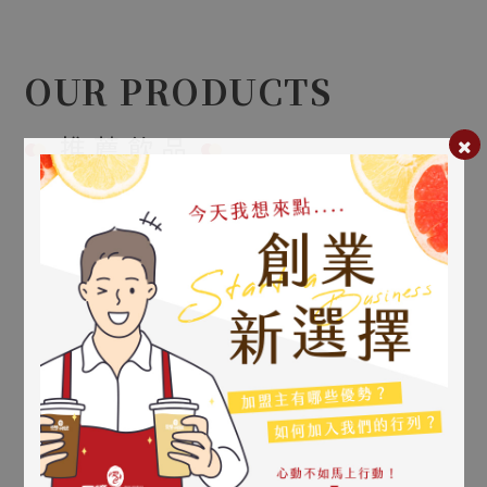
聯絡我們
FOLLOW US
22
【新店開幕】高雄路竹中興新店開幕
OUR PRODUCTS
Sep.2025
推薦飲品
08
【新店開幕】高雄桂陽新店開幕
Aug.2025
08
【新店開幕】原桂林店移至桂陽店
甘蔗青茶
Aug.2025
Sugarcane
Turquoise
05
【新店開幕】屏東溜冰場店開幕
Tea
Aug.2025