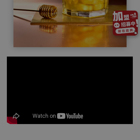
05
【新店開幕】屏東溜冰場店開幕
Aug.2025
13
2026 茶飲加盟懶人包｜熱門飲料店加盟金、
想投入手搖飲市場嗎？這篇 2026 茶飲加盟懶人包整理熱門品牌的加盟金、流程與收益試算。開飲料店預算建議準備 300 至 400 萬較穩健，內容涵蓋特許與委託加盟模式差異，並提醒裝潢追加款與週轉金等新手易漏算的隱形成本。想了解清心、可不可、麻古等茶飲加盟門檻與回本關鍵，立刻看懂最新的茶飲加盟資金分配建議！
Apr.2026
13
「2026小額創業」加盟什麼最賺錢？精選台灣
想找2026小額創業加盟推薦？本文用實務角度告訴你為什麼新手比起自創品牌，更適合選擇創業加盟，並完整整理台灣5大熱門加盟產業。從餐飲、美容到補教，分析哪種創業加盟推薦模式現金流穩、風險低，同時說明10萬以下小額創業推薦是否可行、該注意哪些隱藏成本，幫你避開快閃品牌與加盟陷阱，做出真正適合自己的小額創業推薦選擇。
Apr.2026
13
2026手搖飲料店加盟懶人包：毛利、隱形成
想開 手搖飲料店加盟 卻怕加盟金看似便宜，實際營運後成本卻一路爆表？本篇帶您了解 手搖飲料店加盟 的真實毛利結構、最容易被忽略的隱形費用與選址地雷，說明為什麼許多新手撐不過一年，以及哪些加盟陷阱一定要事前避開，帶你看懂回本時間與人流不等於賺錢的關鍵，幫助你判斷這間 手搖飲料店加盟 到底能不能長久獲利，避免創業第一步就走錯方向。
Apr.2026
20
【新店開幕】美濃南隆店新店開幕