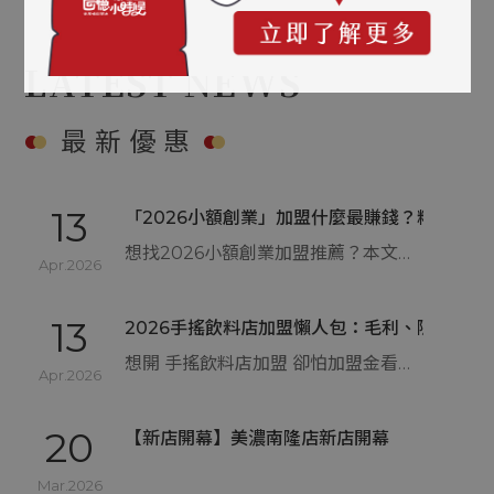
13
2026 茶飲加盟懶人包｜熱門飲料店加盟金、
想投入手搖飲市場嗎？這篇 2026 茶飲加盟懶人包整理熱門品牌的加盟金、流程與收益試算。開飲料店預算建議準備 300 至 400 萬較穩健，內容涵蓋特許與委託加盟模式差異，並提醒裝潢追加款與週轉金等新手易漏算的隱形成本。想了解清心、可不可、麻古等茶飲加盟門檻與回本關鍵，立刻看懂最新的茶飲加盟資金分配建議！
Apr.2026
LATEST NEWS
13
「2026小額創業」加盟什麼最賺錢？精選台灣
最新優惠
想找2026小額創業加盟推薦？本文用實務角度告訴你為什麼新手比起自創品牌，更適合選擇創業加盟，並完整整理台灣5大熱門加盟產業。從餐飲、美容到補教，分析哪種創業加盟推薦模式現金流穩、風險低，同時說明10萬以下小額創業推薦是否可行、該注意哪些隱藏成本，幫你避開快閃品牌與加盟陷阱，做出真正適合自己的小額創業推薦選擇。
Apr.2026
13
2026手搖飲料店加盟懶人包：毛利、隱形成
想開 手搖飲料店加盟 卻怕加盟金看似便宜，實際營運後成本卻一路爆表？本篇帶您了解 手搖飲料店加盟 的真實毛利結構、最容易被忽略的隱形費用與選址地雷，說明為什麼許多新手撐不過一年，以及哪些加盟陷阱一定要事前避開，帶你看懂回本時間與人流不等於賺錢的關鍵，幫助你判斷這間 手搖飲料店加盟 到底能不能長久獲利，避免創業第一步就走錯方向。
Apr.2026
20
【新店開幕】美濃南隆店新店開幕
Mar.2026
26
【新店開幕】高雄安招店新店開幕