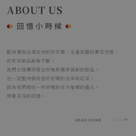
Mar.2026
ABOUT US
回憶小時候
堅持選用台灣在地的好茶葉、生產完整的煮茶流程，
近年來飲品創新不斷，
我們也陸續研發出好幾款獨家首創的飲品，
但一定堅持做好這杯好喝的古早味紅茶，
因為我們相信一杯好喝的茶才能喝的⻑久，
帶著深深的回憶。
READ MORE