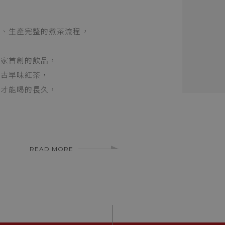
葉、生產完整的煮茶流程，
獨家首創的飲品，
的古早味紅茶，
茶才能喝的⻑久，
READ MORE