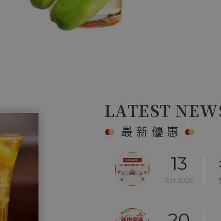
Apr.2026
13
Apr.2026
13
LATEST NEW
Apr.2026
最新優惠
20
Mar.2026
26