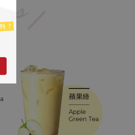
【新店開幕】高雄桂陽新店開幕
【新店開幕】原桂林店移至桂陽店
蘋果綠
ea
【新店開幕】屏東溜冰場店開幕
Apple
Green Tea
CONTACT US
2026 茶飲加盟懶人包｜熱門飲料店加盟金、流程與收
Danny00203@yahoo.com.tw