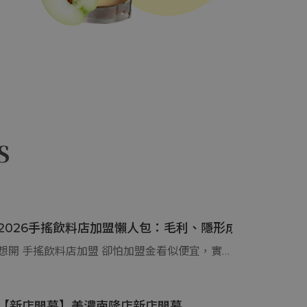
想投入手搖飲市場嗎？這篇 2026 茶飲加盟懶人包整理熱門品牌的加盟金、流程與收益試算。開飲料店預算建議準備 300 至 400 萬較穩健，內容涵蓋特許與委託加盟模式差異，並提醒裝潢追加款與週轉金等新手易漏算的隱形成本。想了解清心、可不可、麻古等茶飲加盟門檻與回本關鍵，立刻看懂最新的茶飲加盟資金分配建議！
FOLLOW US
「2026小額創業」加盟什麼最賺錢？精選台灣5大熱門
想找2026小額創業加盟推薦？本文用實務角度告訴你為什麼新手比起自創品牌，更適合選擇創業加盟，並完整整理台灣5大熱門加盟產業。從餐飲、美容到補教，分析哪種創業加盟推薦模式現金流穩、風險低，同時說明10萬以下小額創業推薦是否可行、該注意哪些隱藏成本，幫你避開快閃品牌與加盟陷阱，做出真正適合自己的小額創業推薦選擇。
S
2026手搖飲料店加盟懶人包：毛利、隱形成本與選址秘
想開 手搖飲料店加盟 卻怕加盟金看似便宜，實際營運後成本卻一路爆表？本篇帶您了解 手搖飲料店加盟 的真實毛利結構、最容易被忽略的隱形費用與選址地雷，說明為什麼許多新手撐不過一年，以及哪些加盟陷阱一定要事前避開，帶你看懂回本時間與人流不等於賺錢的關鍵，幫助你判斷這間 手搖飲料店加盟 到底能不能長久獲利，避免創業第一步就走錯方向。
【新店開幕】美濃南隆店新店開幕
【新店開幕】高雄安招店新店開幕