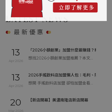
13
2026 茶飲加盟懶人包｜熱門飲料店加盟金、
想投入手搖飲市場嗎？這篇 2026 茶飲加盟懶人包整理熱門品牌的加盟金、流程與收益試算。開飲料店預算建議準備 300 至 400 萬較穩健，內容涵蓋特許與委託加盟模式差異，並提醒裝潢追加款與週轉金等新手易漏算的隱形成本。想了解清心、可不可、麻古等茶飲加盟門檻與回本關鍵，立刻看懂最新的茶飲加盟資金分配建議！
LATEST NEWS
Apr.2026
13
最新優惠
「2026小額創業」加盟什麼最賺錢？精選台灣
想找2026小額創業加盟推薦？本文用實務角度告訴你為什麼新手比起自創品牌，更適合選擇創業加盟，並完整整理台灣5大熱門加盟產業。從餐飲、美容到補教，分析哪種創業加盟推薦模式現金流穩、風險低，同時說明10萬以下小額創業推薦是否可行、該注意哪些隱藏成本，幫你避開快閃品牌與加盟陷阱，做出真正適合自己的小額創業推薦選擇。
Apr.2026
13
2026手搖飲料店加盟懶人包：毛利、隱形成
想開 手搖飲料店加盟 卻怕加盟金看似便宜，實際營運後成本卻一路爆表？本篇帶您了解 手搖飲料店加盟 的真實毛利結構、最容易被忽略的隱形費用與選址地雷，說明為什麼許多新手撐不過一年，以及哪些加盟陷阱一定要事前避開，帶你看懂回本時間與人流不等於賺錢的關鍵，幫助你判斷這間 手搖飲料店加盟 到底能不能長久獲利，避免創業第一步就走錯方向。
Apr.2026
20
【新店開幕】美濃南隆店新店開幕
Mar.2026
26
【新店開幕】高雄安招店新店開幕