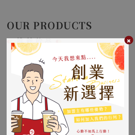
聯絡我們
FOLLOW US
OUR PRODUCTS
22
【新店開幕】高雄路竹中興新店開幕
Sep.2025
推薦飲品
08
【新店開幕】高雄桂陽新店開幕
Aug.2025
08
甘蔗青茶
【新店開幕】原桂林店移至桂陽店
Aug.2025
Sugarcane
Turquoise
05
Tea
【新店開幕】屏東溜冰場店開幕
Aug.2025