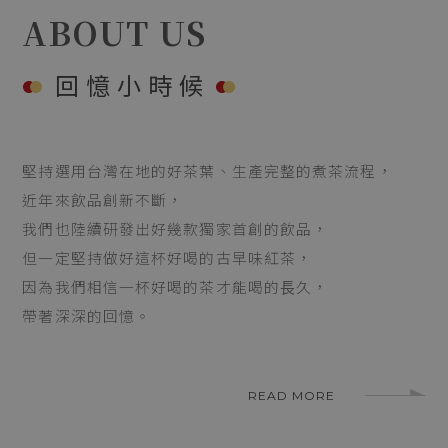
ABOUT US
Mar.2026
回憶小時候
堅持選用台灣在地的好茶葉、生產完整的煮茶流程，
近年來飲品創新不斷，
我們也陸續研發出好幾款獨家首創的飲品，
但一定堅持做好這杯好喝的古早味紅茶，
因為我們相信一杯好喝的茶才能喝的⻑久，
帶著深深的回憶。
READ MORE