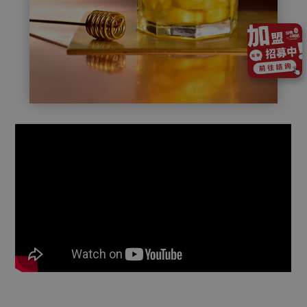
05
【新店開幕】屏東溜冰場店開幕
Aug.2025
13
2026 茶飲加盟懶人包｜熱門飲料店加盟金、
想投入手搖飲市場嗎？這篇 2026 茶飲加盟懶人包整理熱門品牌的加盟金、流程與收益試算。開飲料店預算建議準備 300 至 400 萬較穩健，內容涵蓋特許與委託加盟模式差異，並提醒裝潢追加款與週轉金等新手易漏算的隱形成本。想了解清心、可不可、麻古等茶飲加盟門檻與回本關鍵，立刻看懂最新的茶飲加盟資金分配建議！
Apr.2026
13
「2026小額創業」加盟什麼最賺錢？精選台灣
想找2026小額創業加盟推薦？本文用實務角度告訴你為什麼新手比起自創品牌，更適合選擇創業加盟，並完整整理台灣5大熱門加盟產業。從餐飲、美容到補教，分析哪種創業加盟推薦模式現金流穩、風險低，同時說明10萬以下小額創業推薦是否可行、該注意哪些隱藏成本，幫你避開快閃品牌與加盟陷阱，做出真正適合自己的小額創業推薦選擇。
Apr.2026
13
2026手搖飲料店加盟懶人包：毛利、隱形成
想開 手搖飲料店加盟 卻怕加盟金看似便宜，實際營運後成本卻一路爆表？本篇帶您了解 手搖飲料店加盟 的真實毛利結構、最容易被忽略的隱形費用與選址地雷，說明為什麼許多新手撐不過一年，以及哪些加盟陷阱一定要事前避開，帶你看懂回本時間與人流不等於賺錢的關鍵，幫助你判斷這間 手搖飲料店加盟 到底能不能長久獲利，避免創業第一步就走錯方向。
Apr.2026
20
【新店開幕】美濃南隆店新店開幕